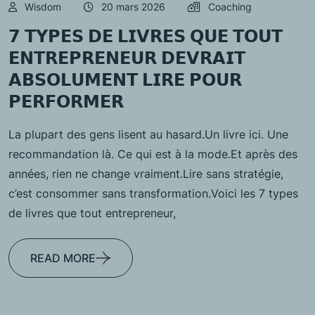
Wisdom
20 mars 2026
Coaching
𝟳 𝗧𝗬𝗣𝗘𝗦 𝗗𝗘 𝗟𝗜𝗩𝗥𝗘𝗦 𝗤𝗨𝗘 𝗧𝗢𝗨𝗧
𝗘𝗡𝗧𝗥𝗘𝗣𝗥𝗘𝗡𝗘𝗨𝗥 𝗗𝗘𝗩𝗥𝗔𝗜𝗧
𝗔𝗕𝗦𝗢𝗟𝗨𝗠𝗘𝗡𝗧 𝗟𝗜𝗥𝗘 𝗣𝗢𝗨𝗥
𝗣𝗘𝗥𝗙𝗢𝗥𝗠𝗘𝗥
La plupart des gens lisent au hasard.Un livre ici. Une
recommandation là. Ce qui est à la mode.Et après des
années, rien ne change vraiment.Lire sans stratégie,
c’est consommer sans transformation.Voici les 7 types
de livres que tout entrepreneur,
READ MORE