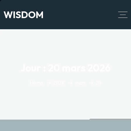
WISDOM
Jour :
20 mars 2026
Home
2026
mars
20