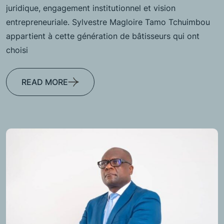
juridique, engagement institutionnel et vision
entrepreneuriale. Sylvestre Magloire Tamo Tchuimbou
appartient à cette génération de bâtisseurs qui ont
choisi
READ MORE