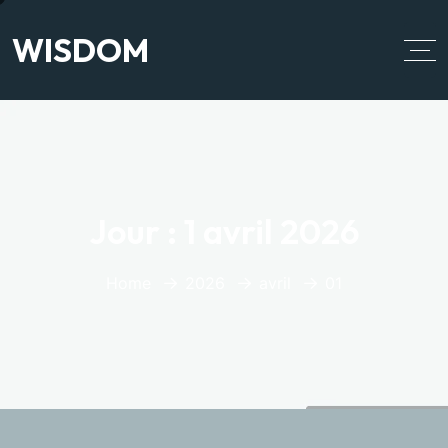
WISDOM
Jour :
1 avril 2026
Home
2026
avril
01