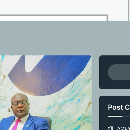
Post C
Actua