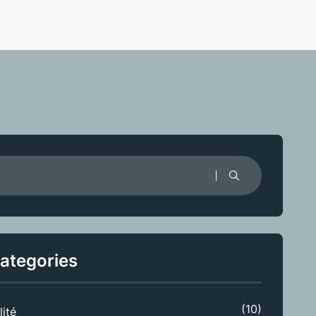
ategories
(10)
lité