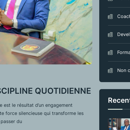
Coac
Devel
Forma
Non c
ISCIPLINE QUOTIDIENNE
Recen
le est le résultat d’un engagement
te force silencieuse qui transforme les
e passer du