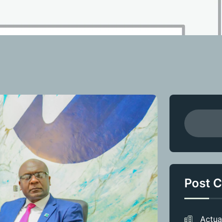
Post C
Actua