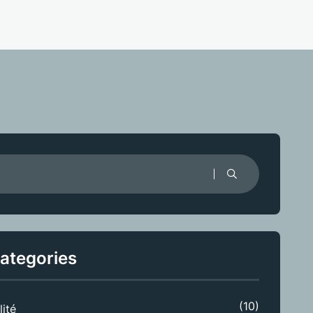
ategories
(10)
lité