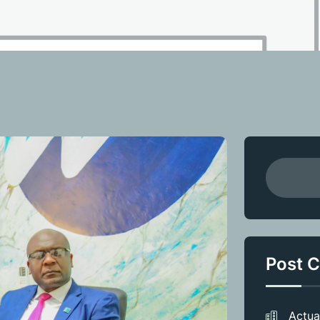
Post C
Actua