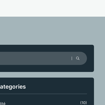
ategories
(10)
lité