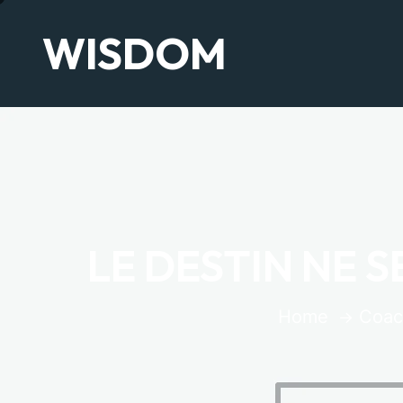
WISDOM
LE DESTIN NE 
Home
Coac